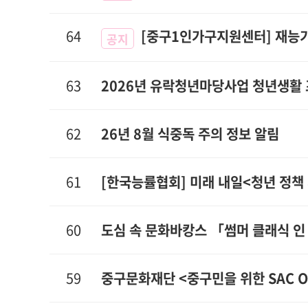
64
[중구1인가구지원센터] 재능기
공지
63
2026년 유락청년마당사업 청년생활 프로
62
26년 8월 식중독 주의 정보 알림
61
[한국능률협회] 미래 내일<청년 정책
60
도심 속 문화바캉스 「썸머 클래식 
59
중구문화재단 <중구민을 위한 SAC O